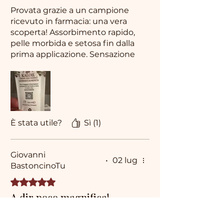
Provata grazie a un campione
ricevuto in farmacia: una vera
scoperta! Assorbimento rapido,
pelle morbida e setosa fin dalla
prima applicazione. Sensazione
di comfort e idratazione
eccezionale. Davvero un ottimo
prodotto.
È stata utile?
Sì (1)
Giovanni
•
02 lug
BastoncinoTu
Valutazione 5 stelle su 5.
A dir poco magnifica!
Ho ricevuto un campioncino