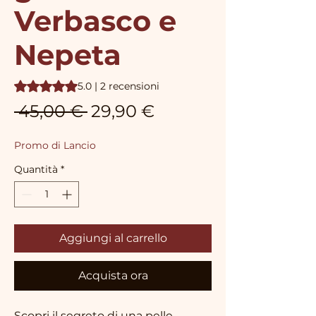
Verbasco e
Nepeta
Sulla base di 2 recensioni, la valutazione è 5.0 su cinque ste
5.0 | 2 recensioni
Prezzo
Prezzo
 45,00 € 
29,90 €
regolare
scontato
Promo di Lancio
Quantità
*
Aggiungi al carrello
Acquista ora
Scopri il segreto di una pelle 